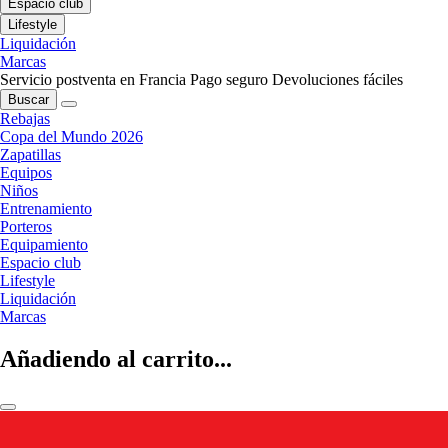
Espacio club
Lifestyle
Liquidación
Marcas
Servicio postventa en Francia
Pago seguro
Devoluciones fáciles
Buscar
Rebajas
Copa del Mundo 2026
Zapatillas
Equipos
Niños
Entrenamiento
Porteros
Equipamiento
Espacio club
Lifestyle
Liquidación
Marcas
Añadiendo al carrito...