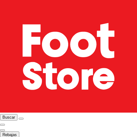
Buscar
Rebajas