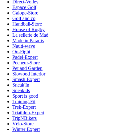
Direct-Volley
Espace Golf
Galope-Store
Golf and co
Handball-Store
House of Rugby
La sellerie de Maé
Made in Paradis
Nauti-wave
On-Fight
Padel-Expert
Pecheur-Store
Pet and Garden
Slowood Interior
Smash-Expert
Sneak'In
Sneakids
Sport is good
Training-Fit
Trek-Expert
Triathlon-Expert
TripNBikers
Vélo-Store
Winter-Expert