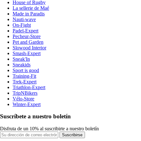
House of Rugby
La sellerie de Maé
Made in Paradis
Nauti-wave
On-Fight
Padel-Expert
Pecheur-Store
Pet and Garden
Slowood Interior
Smash-Expert
Sneak'In
Sneakids
Sport is good
Training-Fit
Trek-Expert
Triathlon-Expert
TripNBikers
Vélo-Store
Winter-Expert
Suscríbete a nuestro boletín
Disfruta de un 10% al suscribirte a nuestro boletín
Suscribirse