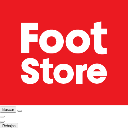
Buscar
Rebajas