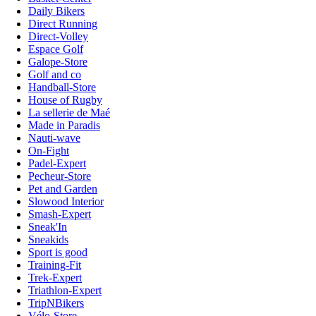
Daily Bikers
Direct Running
Direct-Volley
Espace Golf
Galope-Store
Golf and co
Handball-Store
House of Rugby
La sellerie de Maé
Made in Paradis
Nauti-wave
On-Fight
Padel-Expert
Pecheur-Store
Pet and Garden
Slowood Interior
Smash-Expert
Sneak'In
Sneakids
Sport is good
Training-Fit
Trek-Expert
Triathlon-Expert
TripNBikers
Vélo-Store