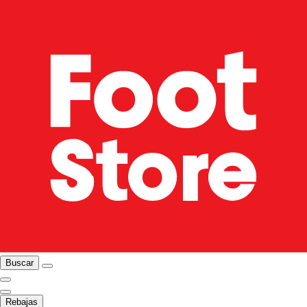
Buscar
Rebajas