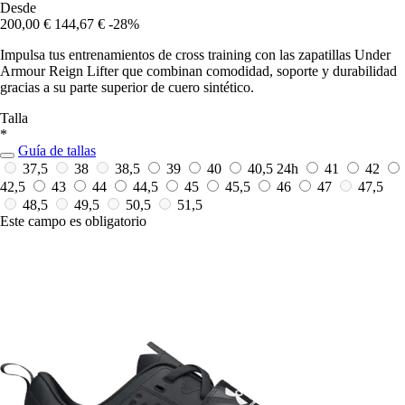
Desde
200,00 €
144,67 €
-28%
Impulsa tus entrenamientos de cross training con las zapatillas Under
Armour Reign Lifter que combinan comodidad, soporte y durabilidad
gracias a su parte superior de cuero sintético.
Talla
*
Guía de tallas
37,5
38
38,5
39
40
40,5
24h
41
42
42,5
43
44
44,5
45
45,5
46
47
47,5
48,5
49,5
50,5
51,5
Este campo es obligatorio