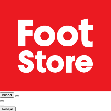
Buscar
Rebajas