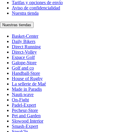
Tarifas y opciones de envío
Aviso de confidencialidad
Nuestra tienda
Nuestras tiendas
Basket-Center
Daily Bikers
Direct Running
Direct-Volley
Espace Golf
Galope-Store
Golf and co
Handball-Store
House of Rugby
La sellerie de Maé
Made in Paradis
Nauti-wave
On-Fight
Padel-Expert
Pecheur-Store
Pet and Garden
Slowood Interior
Smash-Expert
Sneak'In