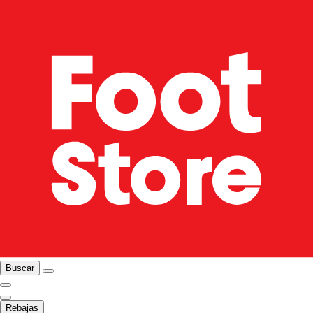
Buscar
Rebajas