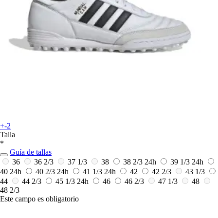
+-2
Talla
*
Guía de tallas
36
36 2/3
37 1/3
38
38 2/3
24h
39 1/3
24h
40
24h
40 2/3
24h
41 1/3
24h
42
42 2/3
43 1/3
44
44 2/3
45 1/3
24h
46
46 2/3
47 1/3
48
48 2/3
Este campo es obligatorio