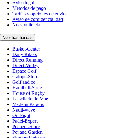
Aviso legal
Métodos de pago
Tarifas y opciones de envío
Aviso de confidencialidad
Nuestra tienda
Nuestras tiendas
Basket-Center
Daily Bikers
Direct Running
Direct-Volley
Espace Golf
Galope-Store
Golf and co
Handball-Store
House of Rugby
La sellerie de Maé
Made in Paradis
Nauti-wave
On-Fight
Padel-Expert
Pecheur-Store
Pet and Garden
Slowood Interior