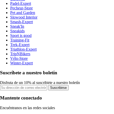
Padel-Expert
Pecheur-Store
Pet and Garden
Slowood Interior
Smash-Expert
Sneak'In
Sneakids
Sport is good
Training-Fit
Trek-Expert
Triathlon-Expert
TripNBikers
Vélo-Store
Winter-Expert
Suscríbete a nuestro boletín
Disfruta de un 10% al suscribirte a nuestro boletín
Suscribirse
Mantente conectado
Encuéntranos en las redes sociales