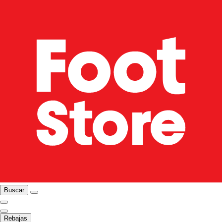
Buscar
Rebajas