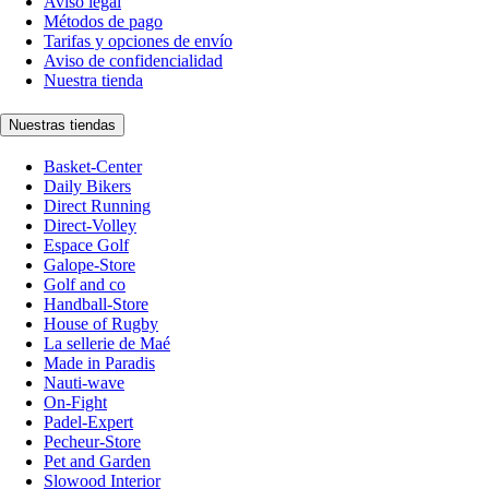
Aviso legal
Métodos de pago
Tarifas y opciones de envío
Aviso de confidencialidad
Nuestra tienda
Nuestras tiendas
Basket-Center
Daily Bikers
Direct Running
Direct-Volley
Espace Golf
Galope-Store
Golf and co
Handball-Store
House of Rugby
La sellerie de Maé
Made in Paradis
Nauti-wave
On-Fight
Padel-Expert
Pecheur-Store
Pet and Garden
Slowood Interior