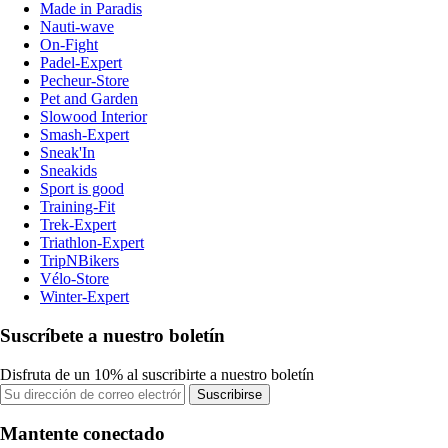
Made in Paradis
Nauti-wave
On-Fight
Padel-Expert
Pecheur-Store
Pet and Garden
Slowood Interior
Smash-Expert
Sneak'In
Sneakids
Sport is good
Training-Fit
Trek-Expert
Triathlon-Expert
TripNBikers
Vélo-Store
Winter-Expert
Suscríbete a nuestro boletín
Disfruta de un 10% al suscribirte a nuestro boletín
Suscribirse
Mantente conectado