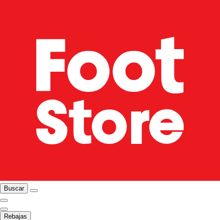
Buscar
Rebajas