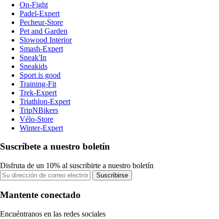
On-Fight
Padel-Expert
Pecheur-Store
Pet and Garden
Slowood Interior
Smash-Expert
Sneak'In
Sneakids
Sport is good
Training-Fit
Trek-Expert
Triathlon-Expert
TripNBikers
Vélo-Store
Winter-Expert
Suscríbete a nuestro boletín
Disfruta de un 10% al suscribirte a nuestro boletín
Suscribirse
Mantente conectado
Encuéntranos en las redes sociales