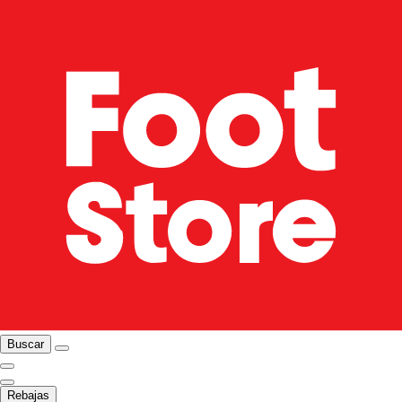
Buscar
Rebajas