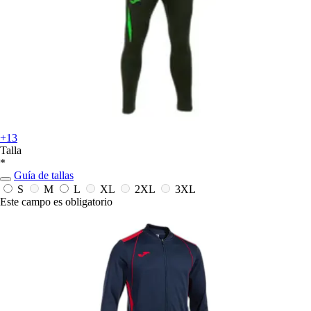
+13
Talla
*
Guía de tallas
S
M
L
XL
2XL
3XL
Este campo es obligatorio