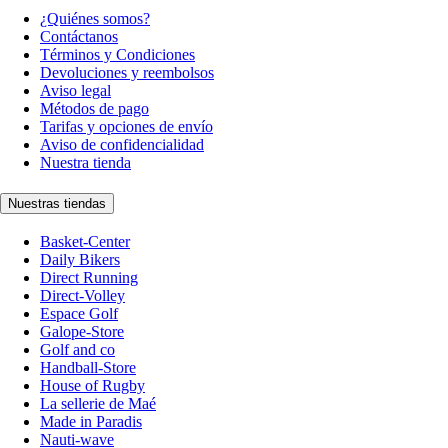
¿Quiénes somos?
Contáctanos
Términos y Condiciones
Devoluciones y reembolsos
Aviso legal
Métodos de pago
Tarifas y opciones de envío
Aviso de confidencialidad
Nuestra tienda
Nuestras tiendas
Basket-Center
Daily Bikers
Direct Running
Direct-Volley
Espace Golf
Galope-Store
Golf and co
Handball-Store
House of Rugby
La sellerie de Maé
Made in Paradis
Nauti-wave