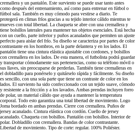
cremallera y un pantalón. Este surviento se puede usar tanto antes
como después del entrenamiento, así como para entrenar en fútbol o
fútbol sala. También es muy cómodo para vestirse a diario. Te
protegerá en climas fríos gracias a su tejido interior cálido mientras te
mueves con total libertad. La chaqueta se abre con una cremallera y
tiene bolsillos laterales para mantener tus objetos esenciales. Está hecha
con un cuello, parte inferior y puños acanalados que permiten un ajuste
perfecto para aislar del frío. Su diseño se caracteriza por partes de color
contrastante en los hombros, en la parte delantera y en los lados. El
pantalón tiene una cintura elástica ajustable con cordones, y bolsillos
con cremallera en los lados. De esta manera, el futbolista podrá guardar
y transportar cómodamente sus pertenencias, como su teléfono móvil o
sus llaves, sin preocuparse de perderlas. También tiene cremalleras en
el dobladillo para ponérselo y quitárselo rápida y fácilmente. Su diseño
es sencillo, con una sola parte que tiene un contraste de color en los
lados. El surviento ha sido confeccionado con un tejido suave, cómodo
y resistente a la fricción y a los lavados. Ambas prendas incluyen forro
de polar, un material cálido que ayuda a mantener la temperatura
corporal. Todo esto garantiza una total libertad de movimiento. Logo
Joma bordado en ambas prendas. Cierre con cremallera. Puños de
jersey acanalado. Cintura elástica con cordón. Cuello de jersey
acanalado. Chaqueta con bolsillos. Pantalón con bolsillos. Interior de
polar. Dobladillo con cremallera. Bandas de color contrastante.
Libertad de movimiento. Tipo de corte: regular. 100% Poliéster.