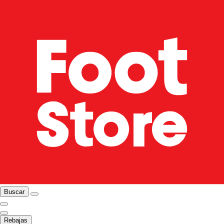
Buscar
Rebajas