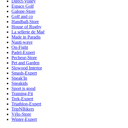
Direct-Volley
Espace Golf
Galope-Store
Golf and co
Handball-Store
House of Rugby
La sellerie de Maé
Made in Paradis
Nauti-wave
On-Fight
Padel-Expert
Pecheur-Store
Pet and Garden
Slowood Interior
Smash-Expert
Sneak'In
Sneakids
Sport is good
Training-Fit
Trek-Expert
Triathlon-Expert
TripNBikers
Vélo-Store
Winter-Expert