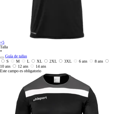
+5
Talla
*
Guía de tallas
S
M
L
XL
2XL
3XL
6 ans
8 ans
10 ans
12 ans
14 ans
Este campo es obligatorio