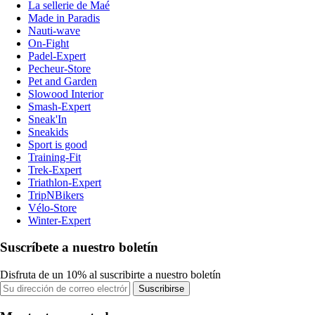
La sellerie de Maé
Made in Paradis
Nauti-wave
On-Fight
Padel-Expert
Pecheur-Store
Pet and Garden
Slowood Interior
Smash-Expert
Sneak'In
Sneakids
Sport is good
Training-Fit
Trek-Expert
Triathlon-Expert
TripNBikers
Vélo-Store
Winter-Expert
Suscríbete a nuestro boletín
Disfruta de un 10% al suscribirte a nuestro boletín
Suscribirse