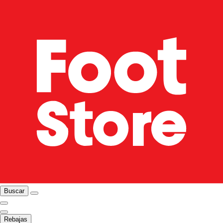
Buscar
Rebajas