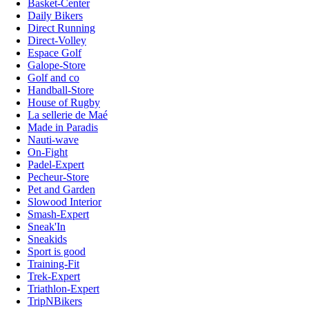
Basket-Center
Daily Bikers
Direct Running
Direct-Volley
Espace Golf
Galope-Store
Golf and co
Handball-Store
House of Rugby
La sellerie de Maé
Made in Paradis
Nauti-wave
On-Fight
Padel-Expert
Pecheur-Store
Pet and Garden
Slowood Interior
Smash-Expert
Sneak'In
Sneakids
Sport is good
Training-Fit
Trek-Expert
Triathlon-Expert
TripNBikers