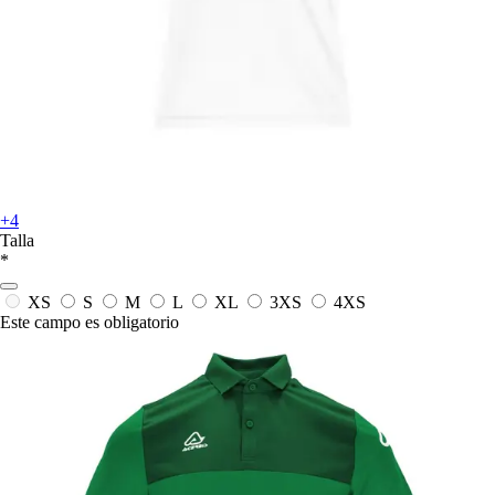
+4
Talla
*
XS
S
M
L
XL
3XS
4XS
Este campo es obligatorio