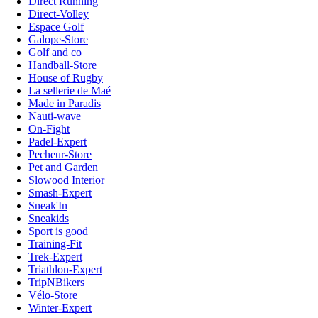
Direct Running
Direct-Volley
Espace Golf
Galope-Store
Golf and co
Handball-Store
House of Rugby
La sellerie de Maé
Made in Paradis
Nauti-wave
On-Fight
Padel-Expert
Pecheur-Store
Pet and Garden
Slowood Interior
Smash-Expert
Sneak'In
Sneakids
Sport is good
Training-Fit
Trek-Expert
Triathlon-Expert
TripNBikers
Vélo-Store
Winter-Expert