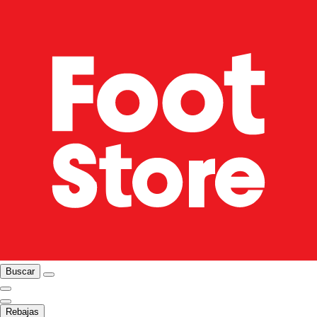
Buscar
Rebajas