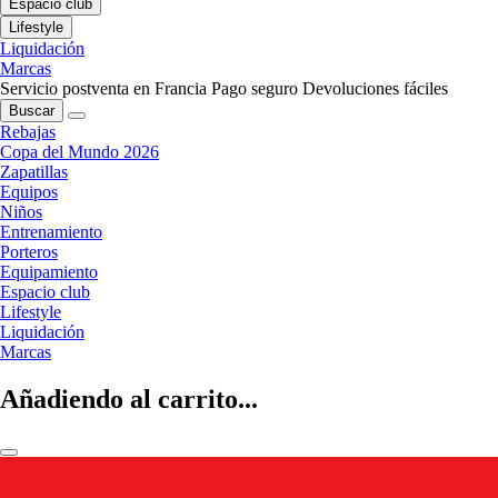
Espacio club
Lifestyle
Liquidación
Marcas
Servicio postventa en Francia
Pago seguro
Devoluciones fáciles
Buscar
Rebajas
Copa del Mundo 2026
Zapatillas
Equipos
Niños
Entrenamiento
Porteros
Equipamiento
Espacio club
Lifestyle
Liquidación
Marcas
Añadiendo al carrito...