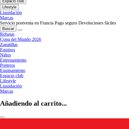
Espacio club
Lifestyle
Liquidación
Marcas
Servicio postventa en Francia
Pago seguro
Devoluciones fáciles
Buscar
Rebajas
Copa del Mundo 2026
Zapatillas
Equipos
Niños
Entrenamiento
Porteros
Equipamiento
Espacio club
Lifestyle
Liquidación
Marcas
Añadiendo al carrito...