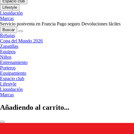
Espacio club
Lifestyle
Liquidación
Marcas
Servicio postventa en Francia
Pago seguro
Devoluciones fáciles
Buscar
Rebajas
Copa del Mundo 2026
Zapatillas
Equipos
Niños
Entrenamiento
Porteros
Equipamiento
Espacio club
Lifestyle
Liquidación
Marcas
Añadiendo al carrito...