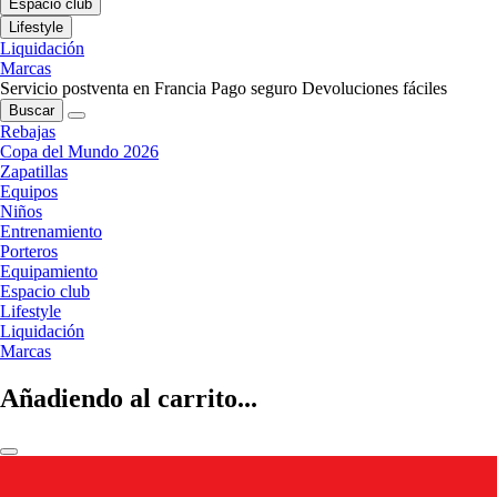
Espacio club
Lifestyle
Liquidación
Marcas
Servicio postventa en Francia
Pago seguro
Devoluciones fáciles
Buscar
Rebajas
Copa del Mundo 2026
Zapatillas
Equipos
Niños
Entrenamiento
Porteros
Equipamiento
Espacio club
Lifestyle
Liquidación
Marcas
Añadiendo al carrito...