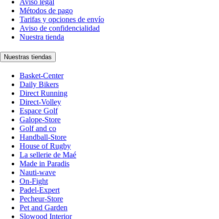
Aviso legal
Métodos de pago
Tarifas y opciones de envío
Aviso de confidencialidad
Nuestra tienda
Nuestras tiendas
Basket-Center
Daily Bikers
Direct Running
Direct-Volley
Espace Golf
Galope-Store
Golf and co
Handball-Store
House of Rugby
La sellerie de Maé
Made in Paradis
Nauti-wave
On-Fight
Padel-Expert
Pecheur-Store
Pet and Garden
Slowood Interior