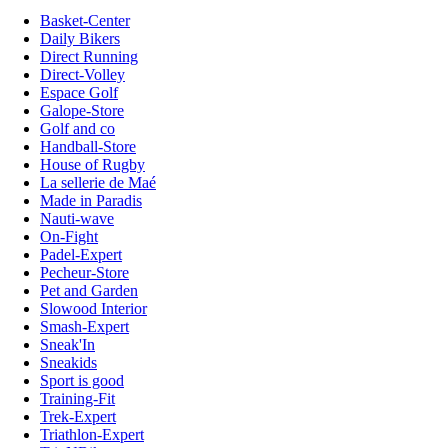
Basket-Center
Daily Bikers
Direct Running
Direct-Volley
Espace Golf
Galope-Store
Golf and co
Handball-Store
House of Rugby
La sellerie de Maé
Made in Paradis
Nauti-wave
On-Fight
Padel-Expert
Pecheur-Store
Pet and Garden
Slowood Interior
Smash-Expert
Sneak'In
Sneakids
Sport is good
Training-Fit
Trek-Expert
Triathlon-Expert