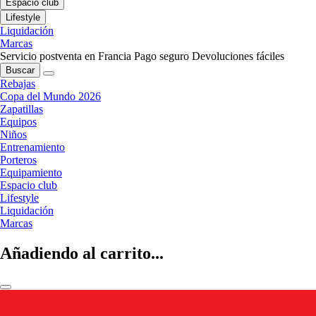
Espacio club
Lifestyle
Liquidación
Marcas
Servicio postventa en Francia
Pago seguro
Devoluciones fáciles
Buscar
Rebajas
Copa del Mundo 2026
Zapatillas
Equipos
Niños
Entrenamiento
Porteros
Equipamiento
Espacio club
Lifestyle
Liquidación
Marcas
Añadiendo al carrito...