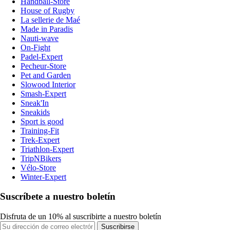
Handball-Store
House of Rugby
La sellerie de Maé
Made in Paradis
Nauti-wave
On-Fight
Padel-Expert
Pecheur-Store
Pet and Garden
Slowood Interior
Smash-Expert
Sneak'In
Sneakids
Sport is good
Training-Fit
Trek-Expert
Triathlon-Expert
TripNBikers
Vélo-Store
Winter-Expert
Suscríbete a nuestro boletín
Disfruta de un 10% al suscribirte a nuestro boletín
Suscribirse