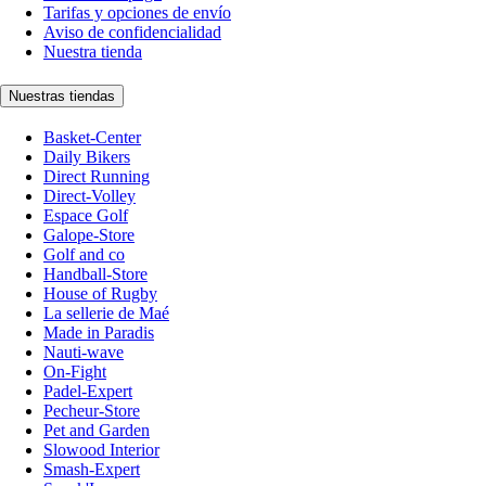
Tarifas y opciones de envío
Aviso de confidencialidad
Nuestra tienda
Nuestras tiendas
Basket-Center
Daily Bikers
Direct Running
Direct-Volley
Espace Golf
Galope-Store
Golf and co
Handball-Store
House of Rugby
La sellerie de Maé
Made in Paradis
Nauti-wave
On-Fight
Padel-Expert
Pecheur-Store
Pet and Garden
Slowood Interior
Smash-Expert