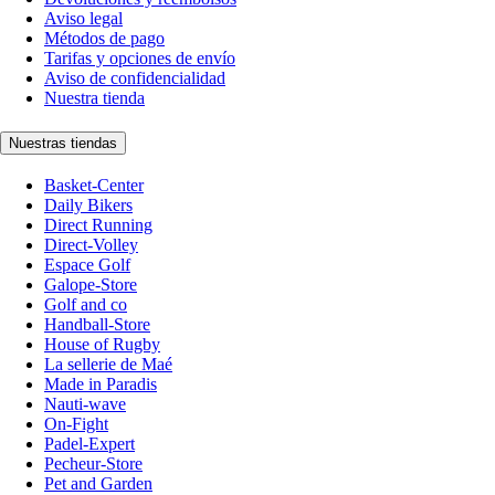
Aviso legal
Métodos de pago
Tarifas y opciones de envío
Aviso de confidencialidad
Nuestra tienda
Nuestras tiendas
Basket-Center
Daily Bikers
Direct Running
Direct-Volley
Espace Golf
Galope-Store
Golf and co
Handball-Store
House of Rugby
La sellerie de Maé
Made in Paradis
Nauti-wave
On-Fight
Padel-Expert
Pecheur-Store
Pet and Garden