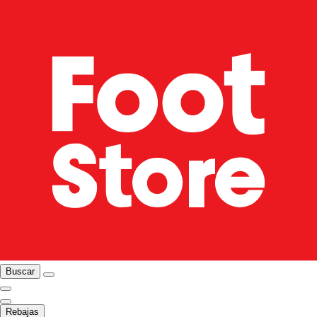
Buscar
Rebajas