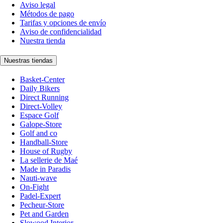
Aviso legal
Métodos de pago
Tarifas y opciones de envío
Aviso de confidencialidad
Nuestra tienda
Nuestras tiendas
Basket-Center
Daily Bikers
Direct Running
Direct-Volley
Espace Golf
Galope-Store
Golf and co
Handball-Store
House of Rugby
La sellerie de Maé
Made in Paradis
Nauti-wave
On-Fight
Padel-Expert
Pecheur-Store
Pet and Garden
Slowood Interior