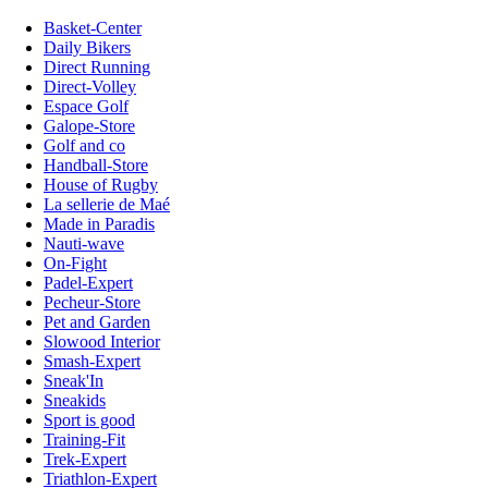
Basket-Center
Daily Bikers
Direct Running
Direct-Volley
Espace Golf
Galope-Store
Golf and co
Handball-Store
House of Rugby
La sellerie de Maé
Made in Paradis
Nauti-wave
On-Fight
Padel-Expert
Pecheur-Store
Pet and Garden
Slowood Interior
Smash-Expert
Sneak'In
Sneakids
Sport is good
Training-Fit
Trek-Expert
Triathlon-Expert