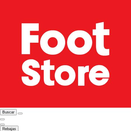
Buscar
Rebajas