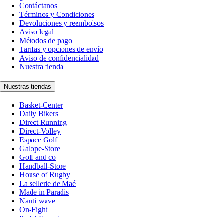
Contáctanos
Términos y Condiciones
Devoluciones y reembolsos
Aviso legal
Métodos de pago
Tarifas y opciones de envío
Aviso de confidencialidad
Nuestra tienda
Nuestras tiendas
Basket-Center
Daily Bikers
Direct Running
Direct-Volley
Espace Golf
Galope-Store
Golf and co
Handball-Store
House of Rugby
La sellerie de Maé
Made in Paradis
Nauti-wave
On-Fight