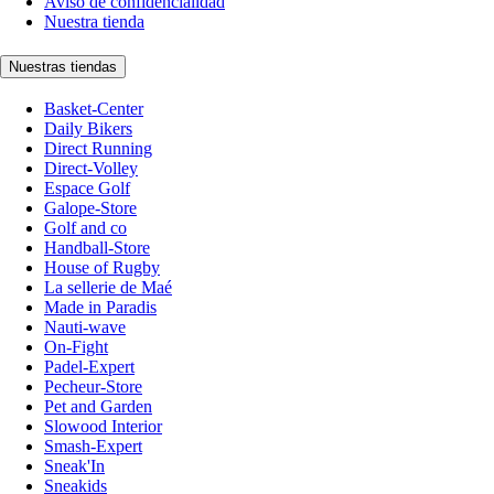
Aviso de confidencialidad
Nuestra tienda
Nuestras tiendas
Basket-Center
Daily Bikers
Direct Running
Direct-Volley
Espace Golf
Galope-Store
Golf and co
Handball-Store
House of Rugby
La sellerie de Maé
Made in Paradis
Nauti-wave
On-Fight
Padel-Expert
Pecheur-Store
Pet and Garden
Slowood Interior
Smash-Expert
Sneak'In
Sneakids