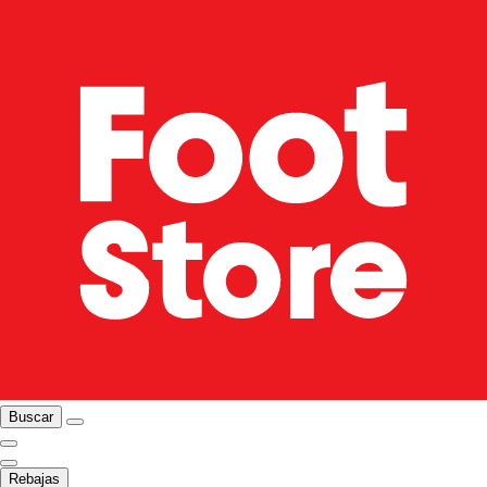
Buscar
Rebajas