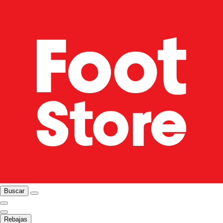
Buscar
Rebajas