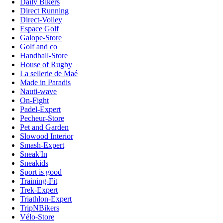
Daily Bikers
Direct Running
Direct-Volley
Espace Golf
Galope-Store
Golf and co
Handball-Store
House of Rugby
La sellerie de Maé
Made in Paradis
Nauti-wave
On-Fight
Padel-Expert
Pecheur-Store
Pet and Garden
Slowood Interior
Smash-Expert
Sneak'In
Sneakids
Sport is good
Training-Fit
Trek-Expert
Triathlon-Expert
TripNBikers
Vélo-Store