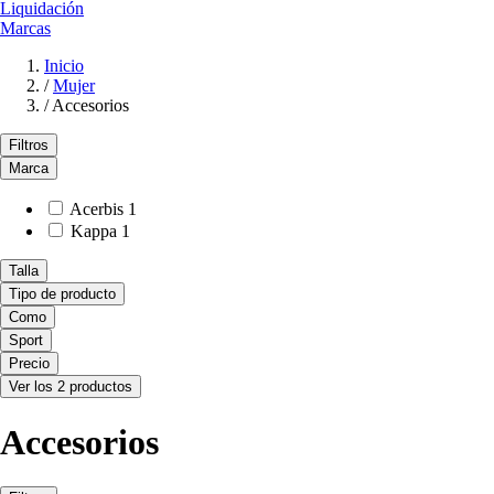
Liquidación
Marcas
Inicio
/
Mujer
/
Accesorios
Filtros
Marca
Acerbis
1
Kappa
1
Talla
Tipo de producto
Como
Sport
Precio
Ver los 2 productos
Accesorios