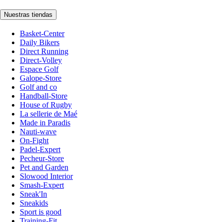
Nuestras tiendas
Basket-Center
Daily Bikers
Direct Running
Direct-Volley
Espace Golf
Galope-Store
Golf and co
Handball-Store
House of Rugby
La sellerie de Maé
Made in Paradis
Nauti-wave
On-Fight
Padel-Expert
Pecheur-Store
Pet and Garden
Slowood Interior
Smash-Expert
Sneak'In
Sneakids
Sport is good
Training-Fit