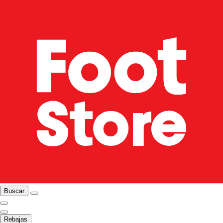
Buscar
Rebajas