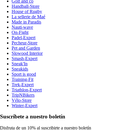
Golf and co
Handball-Store
House of Rugby
La sellerie de Maé
Made in Paradis
Nauti-wave
On-Fight
Padel-Expert
Pecheur-Store
Pet and Garden
Slowood Interior
Smash-Expert
Sneak'In
Sneakids
Sport is good
Training-Fit
Trek-Expert
Triathlon-Expert
TripNBikers
Vélo-Store
Winter-Expert
Suscríbete a nuestro boletín
Disfruta de un 10% al suscribirte a nuestro boletín