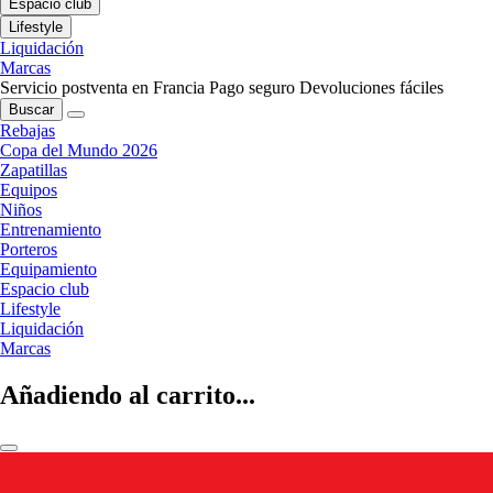
Espacio club
Lifestyle
Liquidación
Marcas
Servicio postventa en Francia
Pago seguro
Devoluciones fáciles
Buscar
Rebajas
Copa del Mundo 2026
Zapatillas
Equipos
Niños
Entrenamiento
Porteros
Equipamiento
Espacio club
Lifestyle
Liquidación
Marcas
Añadiendo al carrito...