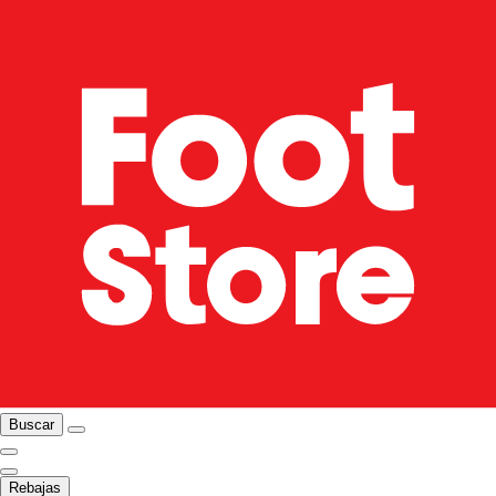
Buscar
Rebajas