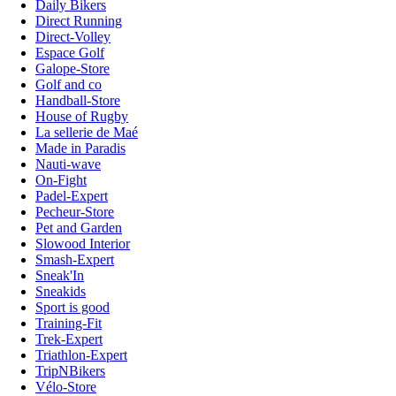
Daily Bikers
Direct Running
Direct-Volley
Espace Golf
Galope-Store
Golf and co
Handball-Store
House of Rugby
La sellerie de Maé
Made in Paradis
Nauti-wave
On-Fight
Padel-Expert
Pecheur-Store
Pet and Garden
Slowood Interior
Smash-Expert
Sneak'In
Sneakids
Sport is good
Training-Fit
Trek-Expert
Triathlon-Expert
TripNBikers
Vélo-Store