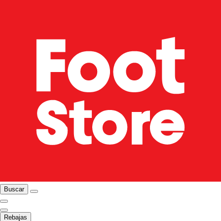
Buscar
Rebajas