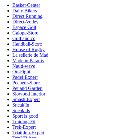
Basket-Center
Daily Bikers
Direct Running
Direct-Volley
Espace Golf
Galope-Store
Golf and co
Handball-Store
House of Rugby
La sellerie de Maé
Made in Paradis
Nauti-wave
On-Fight
Padel-Expert
Pecheur-Store
Pet and Garden
Slowood Interior
Smash-Expert
Sneak'In
Sneakids
Sport is good
Training-Fit
Trek-Expert
Triathlon-Expert