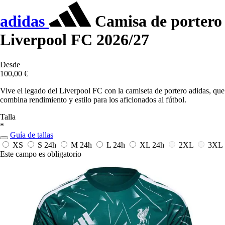
adidas
Camisa de portero
Liverpool FC 2026/27
Desde
100,00 €
Vive el legado del Liverpool FC con la camiseta de portero adidas, que
combina rendimiento y estilo para los aficionados al fútbol.
Talla
*
Guía de tallas
XS
S
24h
M
24h
L
24h
XL
24h
2XL
3XL
Este campo es obligatorio