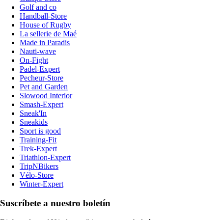
Golf and co
Handball-Store
House of Rugby
La sellerie de Maé
Made in Paradis
Nauti-wave
On-Fight
Padel-Expert
Pecheur-Store
Pet and Garden
Slowood Interior
Smash-Expert
Sneak'In
Sneakids
Sport is good
Training-Fit
Trek-Expert
Triathlon-Expert
TripNBikers
Vélo-Store
Winter-Expert
Suscríbete a nuestro boletín