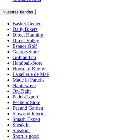
Nuestras tiendas
Basket-Center
Daily Bikers
Direct Running
Direct-Volley
Espace Golf
Galope-Store
Golf and co
Handball-Store
House of Rugby
La sellerie de Maé
Made in Paradis
Nauti-wave
On-Fight
Padel-Expert
Pecheur-Store
Pet and Garden
Slowood Interior
Smash-Expert
Sneak'In
Sneakids
Sport is good