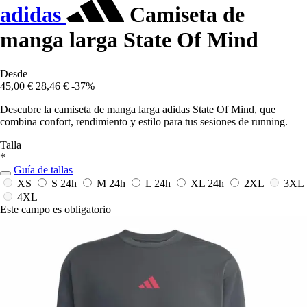
adidas
Camiseta de
manga larga State Of Mind
Desde
45,00 €
28,46 €
-37%
Descubre la camiseta de manga larga adidas State Of Mind, que
combina confort, rendimiento y estilo para tus sesiones de running.
Talla
*
Guía de tallas
XS
S
24h
M
24h
L
24h
XL
24h
2XL
3XL
4XL
Este campo es obligatorio