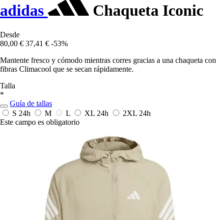
adidas
Chaqueta Iconic
Desde
80,00 €
37,41 €
-53%
Mantente fresco y cómodo mientras corres gracias a una chaqueta con
fibras Climacool que se secan rápidamente.
Talla
*
Guía de tallas
S
24h
M
L
XL
24h
2XL
24h
Este campo es obligatorio