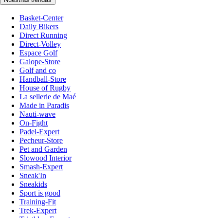
Basket-Center
Daily Bikers
Direct Running
Direct-Volley
Espace Golf
Galope-Store
Golf and co
Handball-Store
House of Rugby
La sellerie de Maé
Made in Paradis
Nauti-wave
On-Fight
Padel-Expert
Pecheur-Store
Pet and Garden
Slowood Interior
Smash-Expert
Sneak'In
Sneakids
Sport is good
Training-Fit
Trek-Expert