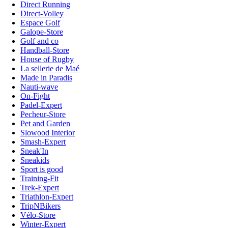
Direct Running
Direct-Volley
Espace Golf
Galope-Store
Golf and co
Handball-Store
House of Rugby
La sellerie de Maé
Made in Paradis
Nauti-wave
On-Fight
Padel-Expert
Pecheur-Store
Pet and Garden
Slowood Interior
Smash-Expert
Sneak'In
Sneakids
Sport is good
Training-Fit
Trek-Expert
Triathlon-Expert
TripNBikers
Vélo-Store
Winter-Expert