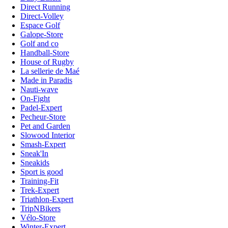
Direct Running
Direct-Volley
Espace Golf
Galope-Store
Golf and co
Handball-Store
House of Rugby
La sellerie de Maé
Made in Paradis
Nauti-wave
On-Fight
Padel-Expert
Pecheur-Store
Pet and Garden
Slowood Interior
Smash-Expert
Sneak'In
Sneakids
Sport is good
Training-Fit
Trek-Expert
Triathlon-Expert
TripNBikers
Vélo-Store
Winter-Expert