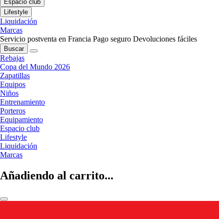
Espacio club
Lifestyle
Liquidación
Marcas
Servicio postventa en Francia
Pago seguro
Devoluciones fáciles
Buscar
Rebajas
Copa del Mundo 2026
Zapatillas
Equipos
Niños
Entrenamiento
Porteros
Equipamiento
Espacio club
Lifestyle
Liquidación
Marcas
Añadiendo al carrito...