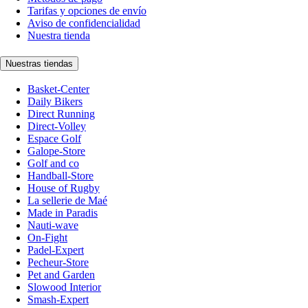
Tarifas y opciones de envío
Aviso de confidencialidad
Nuestra tienda
Nuestras tiendas
Basket-Center
Daily Bikers
Direct Running
Direct-Volley
Espace Golf
Galope-Store
Golf and co
Handball-Store
House of Rugby
La sellerie de Maé
Made in Paradis
Nauti-wave
On-Fight
Padel-Expert
Pecheur-Store
Pet and Garden
Slowood Interior
Smash-Expert