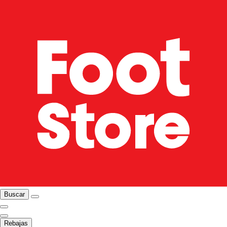
Buscar
Rebajas