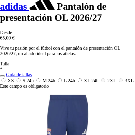
adidas
Pantalón de
presentación OL 2026/27
Desde
65,00 €
Vive tu pasión por el fútbol con el pantalón de presentación OL
2026/27, un aliado ideal para los atletas.
Talla
*
Guía de tallas
XS
S
24h
M
24h
L
24h
XL
24h
2XL
3XL
Este campo es obligatorio