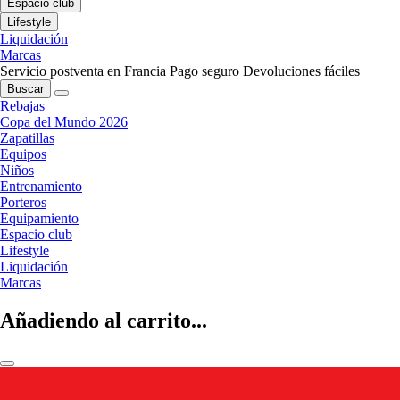
Espacio club
Lifestyle
Liquidación
Marcas
Servicio postventa en Francia
Pago seguro
Devoluciones fáciles
Buscar
Rebajas
Copa del Mundo 2026
Zapatillas
Equipos
Niños
Entrenamiento
Porteros
Equipamiento
Espacio club
Lifestyle
Liquidación
Marcas
Añadiendo al carrito...