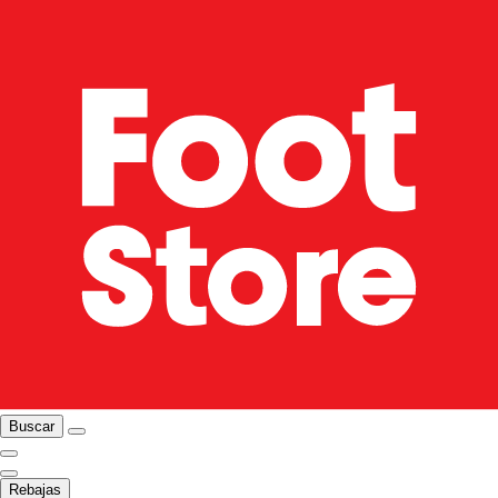
Buscar
Rebajas