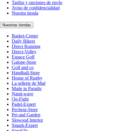
Tarifas y opciones de envío
Aviso de confidencialidad
Nuestra tienda
Nuestras tiendas
Basket-Center
Daily Bikers
Direct Running
Direct-Volley
Espace Golf
Galope-Store
Golf and co
Handball-Store
House of Rugby
La sellerie de Maé
Made in Paradis
Nauti-wave
On-Fight
Padel-Expert
Pecheur-Store
Pet and Garden
Slowood Interior
Smash-Expert
Sneak'In