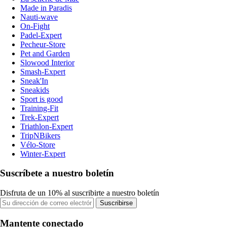
Made in Paradis
Nauti-wave
On-Fight
Padel-Expert
Pecheur-Store
Pet and Garden
Slowood Interior
Smash-Expert
Sneak'In
Sneakids
Sport is good
Training-Fit
Trek-Expert
Triathlon-Expert
TripNBikers
Vélo-Store
Winter-Expert
Suscríbete a nuestro boletín
Disfruta de un 10% al suscribirte a nuestro boletín
Suscribirse
Mantente conectado