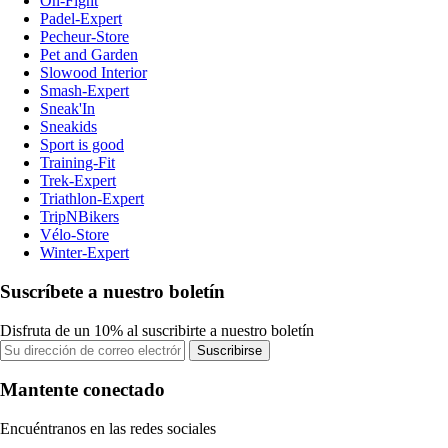
On-Fight
Padel-Expert
Pecheur-Store
Pet and Garden
Slowood Interior
Smash-Expert
Sneak'In
Sneakids
Sport is good
Training-Fit
Trek-Expert
Triathlon-Expert
TripNBikers
Vélo-Store
Winter-Expert
Suscríbete a nuestro boletín
Disfruta de un 10% al suscribirte a nuestro boletín
Suscribirse
Mantente conectado
Encuéntranos en las redes sociales