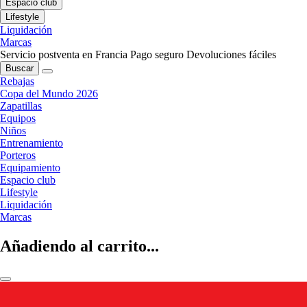
Espacio club
Lifestyle
Liquidación
Marcas
Servicio postventa en Francia
Pago seguro
Devoluciones fáciles
Buscar
Rebajas
Copa del Mundo 2026
Zapatillas
Equipos
Niños
Entrenamiento
Porteros
Equipamiento
Espacio club
Lifestyle
Liquidación
Marcas
Añadiendo al carrito...