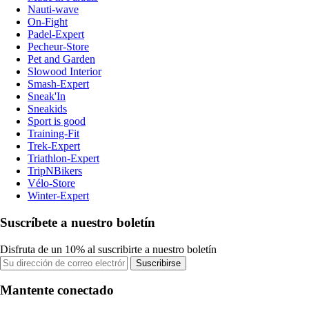
Nauti-wave
On-Fight
Padel-Expert
Pecheur-Store
Pet and Garden
Slowood Interior
Smash-Expert
Sneak'In
Sneakids
Sport is good
Training-Fit
Trek-Expert
Triathlon-Expert
TripNBikers
Vélo-Store
Winter-Expert
Suscríbete a nuestro boletín
Disfruta de un 10% al suscribirte a nuestro boletín
Suscribirse
Mantente conectado