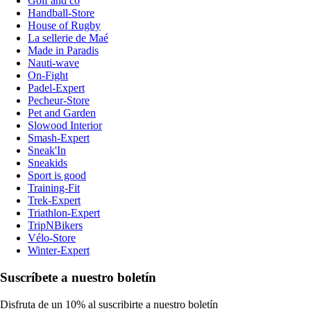
Golf and co
Handball-Store
House of Rugby
La sellerie de Maé
Made in Paradis
Nauti-wave
On-Fight
Padel-Expert
Pecheur-Store
Pet and Garden
Slowood Interior
Smash-Expert
Sneak'In
Sneakids
Sport is good
Training-Fit
Trek-Expert
Triathlon-Expert
TripNBikers
Vélo-Store
Winter-Expert
Suscríbete a nuestro boletín
Disfruta de un 10% al suscribirte a nuestro boletín